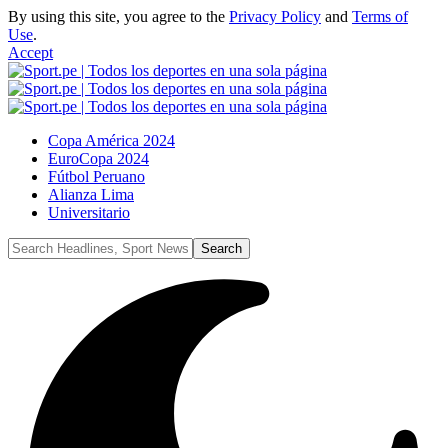
By using this site, you agree to the
Privacy Policy
and
Terms of
Use
.
Accept
Copa América 2024
EuroCopa 2024
Fútbol Peruano
Alianza Lima
Universitario