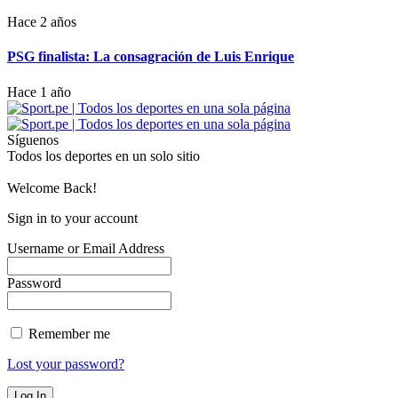
Hace 2 años
PSG finalista: La consagración de Luis Enrique
Hace 1 año
Síguenos
Todos los deportes en un solo sitio
Welcome Back!
Sign in to your account
Username or Email Address
Password
Remember me
Lost your password?