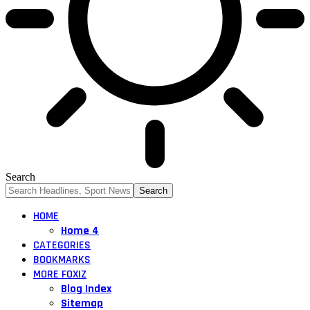
Search
HOME
Home 4
CATEGORIES
BOOKMARKS
MORE FOXIZ
Blog Index
Sitemap