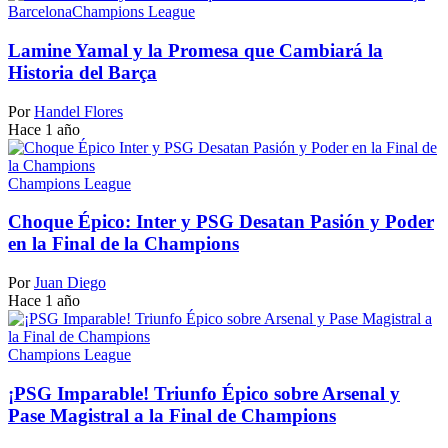
Barcelona
Champions League
Lamine Yamal y la Promesa que Cambiará la
Historia del Barça
Por
Handel Flores
Hace 1 año
Champions League
Choque Épico: Inter y PSG Desatan Pasión y Poder
en la Final de la Champions
Por
Juan Diego
Hace 1 año
Champions League
¡PSG Imparable! Triunfo Épico sobre Arsenal y
Pase Magistral a la Final de Champions