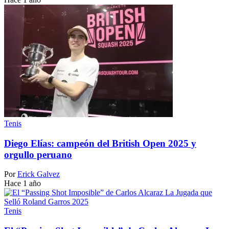
Tenis
Diego Elías: campeón del British Open 2025 y
orgullo peruano
Por
Erick Galvez
Hace 1 año
Tenis