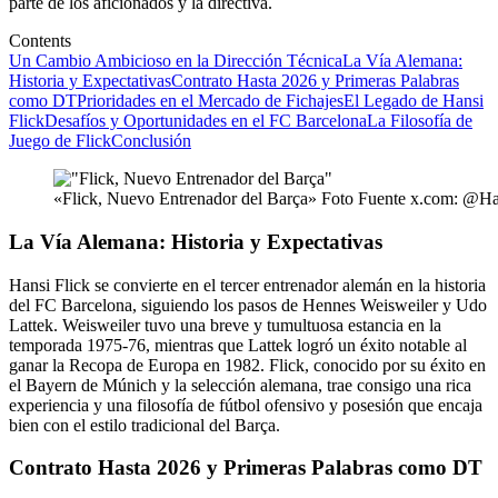
parte de los aficionados y la directiva.
Contents
Un Cambio Ambicioso en la Dirección Técnica
La Vía Alemana:
Historia y Expectativas
Contrato Hasta 2026 y Primeras Palabras
como DT
Prioridades en el Mercado de Fichajes
El Legado de Hansi
Flick
Desafíos y Oportunidades en el FC Barcelona
La Filosofía de
Juego de Flick
Conclusión
«Flick, Nuevo Entrenador del Barça» Foto Fuente x.com: @Ha
La Vía Alemana: Historia y Expectativas
Hansi Flick se convierte en el tercer entrenador alemán en la historia
del FC Barcelona, siguiendo los pasos de Hennes Weisweiler y Udo
Lattek. Weisweiler tuvo una breve y tumultuosa estancia en la
temporada 1975-76, mientras que Lattek logró un éxito notable al
ganar la Recopa de Europa en 1982. Flick, conocido por su éxito en
el Bayern de Múnich y la selección alemana, trae consigo una rica
experiencia y una filosofía de fútbol ofensivo y posesión que encaja
bien con el estilo tradicional del Barça.
Contrato Hasta 2026 y Primeras Palabras como DT