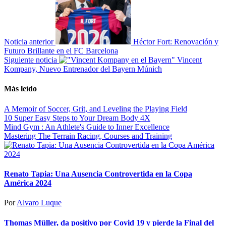
Noticia anterior
Héctor Fort: Renovación y
Futuro Brillante en el FC Barcelona
Siguiente noticia
Vincent
Kompany, Nuevo Entrenador del Bayern Múnich
Más leído
A Memoir of Soccer, Grit, and Leveling the Playing Field
10 Super Easy Steps to Your Dream Body 4X
Mind Gym : An Athlete's Guide to Inner Excellence
Mastering The Terrain Racing, Courses and Training
Renato Tapia: Una Ausencia Controvertida en la Copa
América 2024
Por
Alvaro Luque
Thomas Müller, da positivo por Covid 19 y pierde la Final del