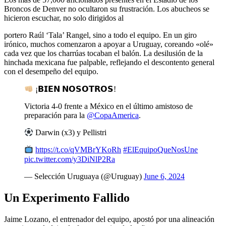
Broncos de Denver no ocultaron su frustración. Los abucheos se
hicieron escuchar, no solo dirigidos al
portero Raúl ‘Tala’ Rangel, sino a todo el equipo. En un giro
irónico, muchos comenzaron a apoyar a Uruguay, coreando «olé»
cada vez que los charrúas tocaban el balón. La desilusión de la
hinchada mexicana fue palpable, reflejando el descontento general
con el desempeño del equipo.
¡𝗕𝗜𝗘𝗡 𝗡𝗢𝗦𝗢𝗧𝗥𝗢𝗦!
Victoria 4-0 frente a México en el último amistoso de
preparación para la
@CopaAmerica
.
Darwin (x3) y Pellistri
https://t.co/qVMBrYKoRh
#ElEquipoQueNosUne
pic.twitter.com/y3DiNlP2Ra
— Selección Uruguaya (@Uruguay)
June 6, 2024
Un Experimento Fallido
Jaime Lozano, el entrenador del equipo, apostó por una alineación