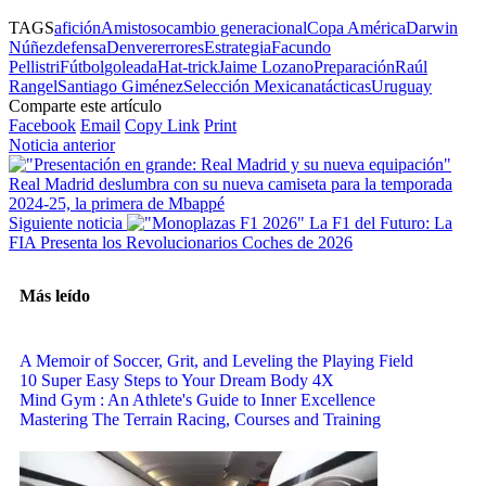
TAGS
afición
Amistoso
cambio generacional
Copa América
Darwin
Núñez
defensa
Denver
errores
Estrategia
Facundo
Pellistri
Fútbol
goleada
Hat-trick
Jaime Lozano
Preparación
Raúl
Rangel
Santiago Giménez
Selección Mexicana
tácticas
Uruguay
Comparte este artículo
Facebook
Email
Copy Link
Print
Noticia anterior
Real Madrid deslumbra con su nueva camiseta para la temporada
2024-25, la primera de Mbappé
Siguiente noticia
La F1 del Futuro: La
FIA Presenta los Revolucionarios Coches de 2026
Más leído
A Memoir of Soccer, Grit, and Leveling the Playing Field
10 Super Easy Steps to Your Dream Body 4X
Mind Gym : An Athlete's Guide to Inner Excellence
Mastering The Terrain Racing, Courses and Training