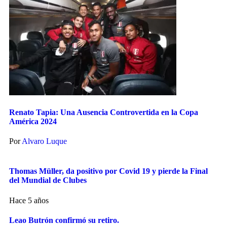
Renato Tapia: Una Ausencia Controvertida en la Copa
América 2024
Por
Alvaro Luque
Thomas Müller, da positivo por Covid 19 y pierde la Final
del Mundial de Clubes
Hace 5 años
Leao Butrón confirmó su retiro.