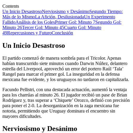
Contents
Un Inicio Desastroso
Nerviosismo y Desánimo
Segundo Tiempo:
Más de lo Mismo
La Afición, Desilusionada
Un Experimento
Fallido
Análisis de los Goles
Primer Gol: Minuto 7
Segundo Gol:
Minuto 26
Tercer Gol: Minuto 45
Cuarto Gol: Minuto
49
Repercusiones y Futuro
Conclusión
Un Inicio Desastroso
El partido comenzó de manera sombría para el Tricolor. Apenas
habían transcurrido siete minutos cuando Darwin Núñez, delantero
estrella del Liverpool, aprovechó un error del portero Raúl ‘Tala’
Rangel para marcar el primer gol. La inseguridad en la defensa
mexicana fue evidente, y los uruguayos no tardaron en capitalizarla.
Facundo Pellistri, con una destacada actuación, aumentó la ventaja
para los charrúas al minuto 26. El jugador recibió un pase de Brian
Rodríguez y, tras superar a ‘Chiquete’ Orozco, definió con precisión
para poner el 2-0. La desorganización en la zaga mexicana fue
notoria, permitiendo que Uruguay dominara el encuentro sin
mayores dificultades.
Nerviosismo y Desánimo