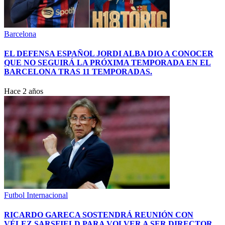
Barcelona
EL DEFENSA ESPAÑOL JORDI ALBA DIO A CONOCER
QUE NO SEGUIRÁ LA PRÓXIMA TEMPORADA EN EL
BARCELONA TRAS 11 TEMPORADAS.
Hace 2 años
Futbol Internacional
RICARDO GARECA SOSTENDRÁ REUNIÓN CON
VÉLEZ SARSFIELD PARA VOLVER A SER DIRECTOR