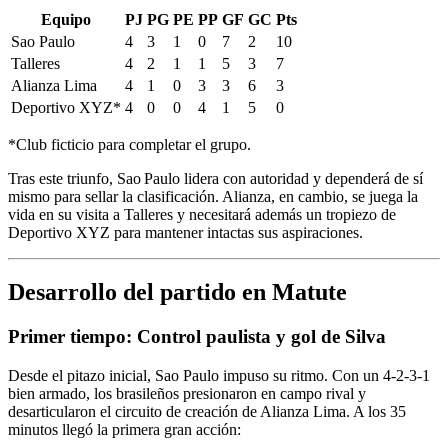
Equipo
PJ
PG
PE
PP
GF
GC
Pts
Sao Paulo
4
3
1
0
7
2
10
Talleres
4
2
1
1
5
3
7
Alianza Lima
4
1
0
3
3
6
3
Deportivo XYZ*
4
0
0
4
1
5
0
*Club ficticio para completar el grupo.
Tras este triunfo, Sao Paulo lidera con autoridad y dependerá de sí
mismo para sellar la clasificación. Alianza, en cambio, se juega la
vida en su visita a Talleres y necesitará además un tropiezo de
Deportivo XYZ para mantener intactas sus aspiraciones.
Desarrollo del partido en Matute
Primer tiempo: Control paulista y gol de Silva
Desde el pitazo inicial, Sao Paulo impuso su ritmo. Con un 4-2-3-1
bien armado, los brasileños presionaron en campo rival y
desarticularon el circuito de creación de Alianza Lima. A los 35
minutos llegó la primera gran acción: