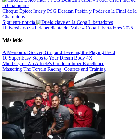
Choque Épico: Inter y PSG Desatan Pasión y Poder en la Final de la
Champions
Siguiente noticia
Universitario vs Independiente del Valle – Copa Libertadores 2025
Más leído
A Memoir of Soccer, Grit, and Leveling the Playing Field
10 Super Easy Steps to Your Dream Body 4X
Mind Gym : An Athlete's Guide to Inner Excellence
Mastering The Terrain Racing, Courses and Training