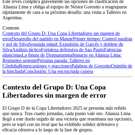
Este revés complica gravemente las opciones de clasificación de
Alianza Lima y obliga al equipo de Néstor Gorosito a reagruparse
rápidamente de cara a su próximo desafío: una visita a Talleres en
Argentina.
Contents
Contexto del Grupo D: Una Copa Libertadores sin margen de
error
Desarrollo del partido en Matute
Primer tiempo: Control paulista
y gol de Silva
Segunda mitad: Expulsión de Garcés y doblete de
Silva
Análisis táctico
Fortaleza defensiva de Sao Paulo
Falencias
aliancistas
La figura de Donnarumma
Impacto en Alianza Lima:
Replanteo urgente
Próxima parada: Talleres en
Córdoba
Repercusiones y reacciones
Palabras de Gorosito
Opinión de
la hinchada
Conclusión: Una encrucijada copera
Contexto del Grupo D: Una Copa
Libertadores sin margen de error
El Grupo D de la Copa Libertadores 2025 se presenta más reñido
que nunca. Tras cuatro jornadas, cada punto vale oro. Alianza Lima
llegó a este duelo urgido de una victoria que reanimara sus opciones,
pero se topó con un rival que ha exhibido solidez defensiva y
eficacia ofensiva a lo largo de la fase de grupos.