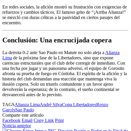
En redes sociales, la afición mostró su frustración con exigencias de
refuerzos y cambios tácticos. El famoso grito de “¡Arriba Alianza!”
se mezcló con duras críticas a la pasividad en ciertos pasajes del
encuentro.
Conclusión: Una encrucijada copera
La derrota 0-2 ante Sao Paulo en Matute no solo aleja a
Alianza
Lima
de la próxima fase de la Libertadores, sino que expone
carencias estructurales que el club debe corregir de inmediato. Con
una fecha por jugar y un panorama adverso, el equipo de Gorosito
afronta su prueba de fuego en Córdoba. El espíritu de la afición y la
historia del club demandan una reacción que mantenga viva la
ilusión copera. Solo un triunfo contundente y un favor ajeno
devolverán la esperanza; de lo contrario, el sueño continental se
desvanecerá antes de lo previsto.
TAGS
Alianza Lima
André Silva
Copa Libertadores
Renzo
Garcés
Sao Paulo
Comparte este artículo
Facebook
Email
Copy Link
Print
Noticia anterior