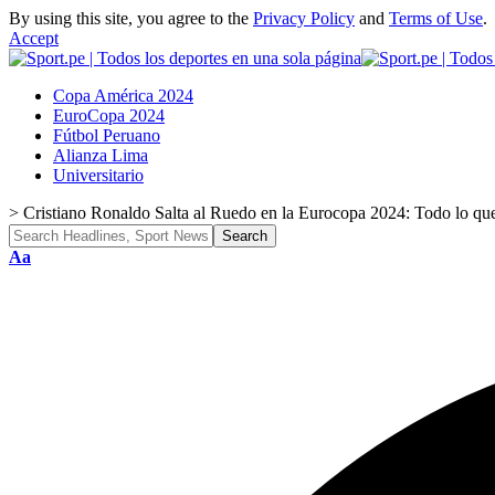
By using this site, you agree to the
Privacy Policy
and
Terms of Use
.
Accept
Copa América 2024
EuroCopa 2024
Fútbol Peruano
Alianza Lima
Universitario
>
Cristiano Ronaldo Salta al Ruedo en la Eurocopa 2024: Todo lo qu
Font
Aa
Resizer