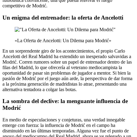
futbolística convincente, una que pueda reavivar el fuego
competitivo de Modrić.
Un enigma del entrenador: la oferta de Ancelotti
«La Oferta de Ancelotti: Un Dilema para Modrić»
En un sorprendente giro de los acontecimientos, el propio Carlo
Ancelotti del Real Madrid ha extendido un inesperado salvavidas a
Modrić. Corren rumores sobre un papel de entrenador dentro de las
filas del Madrid, lo que ofrecería al veterano mediocampista la
oportunidad de pasar sin problemas de jugador a mentor. Si bien la
pasión de Modrić por el juego aún arde, la perspectiva de dar forma
a la próxima generación de madridistas lo atrae, presentando una
alternativa tentadora a colgar las botas.
La sombra del declive: la menguante influencia de
Modrić
En medio de especulaciones y conjeturas, una verdad innegable
emerge con fuerza: la influencia de Modrić en el campo ha
disminuido en las últimas temporadas. Alguna vez fue el punto de
apoyo del mediocampo del Real Madrid, ahora se ve relegado a un