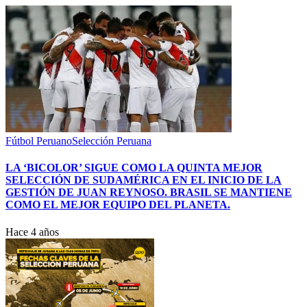
Fútbol Peruano
Selección Peruana
LA ‘BICOLOR’ SIGUE COMO LA QUINTA MEJOR
SELECCIÓN DE SUDAMÉRICA EN EL INICIO DE LA
GESTIÓN DE JUAN REYNOSO. BRASIL SE MANTIENE
COMO EL MEJOR EQUIPO DEL PLANETA.
Hace 4 años