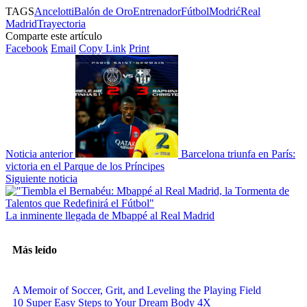
TAGS
Ancelotti
Balón de Oro
Entrenador
Fútbol
Modrić
Real
Madrid
Trayectoria
Comparte este artículo
Facebook
Email
Copy Link
Print
Noticia anterior
Barcelona triunfa en París:
victoria en el Parque de los Príncipes
Siguiente noticia
La inminente llegada de Mbappé al Real Madrid
Más leído
A Memoir of Soccer, Grit, and Leveling the Playing Field
10 Super Easy Steps to Your Dream Body 4X