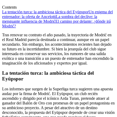
Contents
La tentación turca: la ambiciosa táctica del Eyüpspor
Un enigma del
entrenador: la oferta de Ancelotti
La sombra del declive: la
menguante influencia de Modrić
El camino por delante: ¿dónde irá
Modrić?
Tras renovar su contrato el año pasado, la trayectoria de Modrić en
el Real Madrid parecía destinada a continuar, aunque en un papel
secundario. Sin embargo, los acontecimientos recientes han dejado
su futuro en la incertidumbre. Si bien la jerarquía del club sigue
interesada en conservar sus servicios, los rumores de una salida
exótica o una transición a un puesto de entrenador han encendido la
imaginación de los aficionados y expertos por igual.
La tentación turca: la ambiciosa táctica del
Eyüpspor
Los informes que surgen de la Superliga turca sugieren una apuesta
audaz por la firma de Modrić. El Eyüpspor, un club recién
ascendido y dirigido por el icónico Arda Turan, pretende atraer al
ganador del Balón de Oro con promesas de un papel protagonista en
su ambicioso proyecto. A pesar del atractivo de un destino
desconocido, la propuesta del Eyüpspor depende de crear una visión