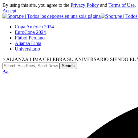
By using this site, you agree to the
Privacy Policy
and
Terms of Use
.
Accept
Copa América 2024
EuroCopa 2024
Fútbol Peruano
Alianza Lima
Universitario
>
ALIANZA LIMA CELEBRA SU ANIVERSARIO SIENDO EL 
Font
Aa
Resizer