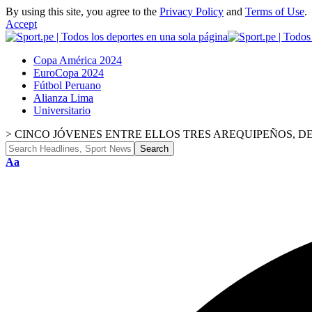
By using this site, you agree to the
Privacy Policy
and
Terms of Use
.
Accept
Copa América 2024
EuroCopa 2024
Fútbol Peruano
Alianza Lima
Universitario
>
CINCO JÓVENES ENTRE ELLOS TRES AREQUIPEÑOS, D
Font
Aa
Resizer