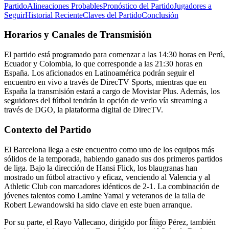
Partido
Alineaciones Probables
Pronóstico del Partido
Jugadores a
Seguir
Historial Reciente
Claves del Partido
Conclusión
Horarios y Canales de Transmisión
El partido está programado para comenzar a las 14:30 horas en Perú,
Ecuador y Colombia, lo que corresponde a las 21:30 horas en
España. Los aficionados en Latinoamérica podrán seguir el
encuentro en vivo a través de DirecTV Sports, mientras que en
España la transmisión estará a cargo de Movistar Plus. Además, los
seguidores del fútbol tendrán la opción de verlo vía streaming a
través de DGO, la plataforma digital de DirecTV.
Contexto del Partido
El Barcelona llega a este encuentro como uno de los equipos más
sólidos de la temporada, habiendo ganado sus dos primeros partidos
de liga. Bajo la dirección de Hansi Flick, los blaugranas han
mostrado un fútbol atractivo y eficaz, venciendo al Valencia y al
Athletic Club con marcadores idénticos de 2-1. La combinación de
jóvenes talentos como Lamine Yamal y veteranos de la talla de
Robert Lewandowski ha sido clave en este buen arranque.
Por su parte, el Rayo Vallecano, dirigido por Íñigo Pérez, también