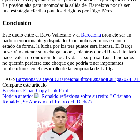
La presión alta para incomodar la salida del Barcelona podría ser
una estrategia efectiva para los dirigidos por Íñigo Pérez.
Conclusión
Este duelo entre el Rayo Vallecano y el
Barcelona
promete ser un
partido emocionante y disputado. Con ambos equipos en buen
estado de forma, la lucha por los tres puntos será intensa. El Barça
buscará mantener su racha ganadora, mientras que el Rayo intentará
hacer valer su condición de local y dar la sorpresa. Los aficionados
no querrán perderse este choque que podría tener importantes
implicaciones en el desarrollo de la temporada de LaLiga.
TAGS
BarcelonaVsRayo
FCBarcelona
FútbolEspañol
LaLiga2024
LaL
Comparte este artículo
Facebook
Email
Copy Link
Print
Noticia anterior
Cristiano
Ronaldo ¿Se Aproxima el Retiro del ‘Bicho’?