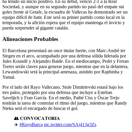
ha tenido un inicio positivo. En su debut, venció 2-1 a la Real
Sociedad, y aunque en su segundo partido no pasó del empate sin
goles frente al Getafe, la escuadra de Vallecas ha demostrado ser un
equipo difícil de batir. Este será su primer partido como local en la
temporada, y la afición espera que el equipo mantenga el invicto y
pueda sorprender al gigante catalán.
Alineaciones Probables
El Barcelona presentará un once titular fuerte, con Marc-André ter
Stegen en el arco, acompañado por una defensa sólida liderada por
Jules Koundé y Alejandro Balde. En el mediocampo, Pedri y Ferran
Torres serán claves para generar juego, mientras que en la delantera,
Lewandowski será la principal amenaza, asistido por Raphinha y
Yamal.
Por el lado del Rayo Vallecano, Stole Dimitrievski estará bajo los
tres palos, protegido por una defensa que incluye a Esteban
Saveljich y Fran García. En el medio, Pathé Ciss y Óscar Trejo
tendrán la tarea de controlar el ritmo del juego, mientras que Randy
Nteka será el encargado de buscar el gol.
👥 𝐂𝐎𝐍𝐕𝐎𝐂𝐀𝐓𝐎𝐑𝐈𝐀
✈️
#RayoBarça
pic.twitter.com/SAj413g3Zs