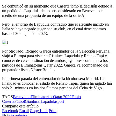
Se comunicó en su momento que Caserta tomó la decisión debido a
un pedido de Lapadula de no ser considerado en Benevento en
medio de una propuesta de un equipo de la serie A.
Pero, el entorno de Lapudula contradijo que el atacante nacido en
Italia se haya negado jugar con su club, en el cual tiene contrato
hasta el 30 de junio al 2023.
Por otro lado, Ricardo Gareca entrenador de la Selección Peruana,
viajó a Europa para visitar a Gianluca Lapadula y Renato Tapi y
conocer de cerca la situación de ambos jugadores con miras a los
partidos de Eliminatorias Qatar 2022. Gareca va acompañado del
preparador físico Néstor Bonillo.
La primera parada del entrenador de la bicolor será Madrid. La
finalidad es conocer el estado de
Renato Tapia, quien ha jugado tan
solo 21 minutos en los dos últimos partidos del Celta de Vigo.
TAGS
Benevento
Eliminatorias Qatar 2022
Fabio
Caserta
Fútbol
Gianluca Lapadula
sport
Comparte este artículo
Facebook
Email
Copy Link
Print
Noticia anterior