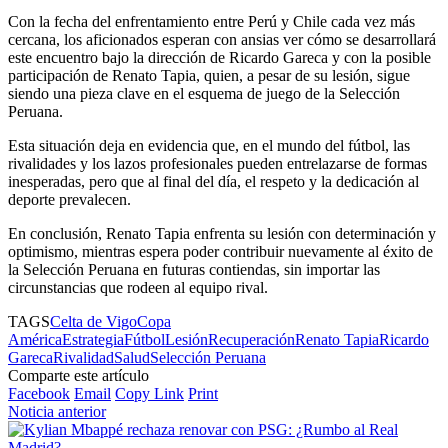
Con la fecha del enfrentamiento entre Perú y Chile cada vez más
cercana, los aficionados esperan con ansias ver cómo se desarrollará
este encuentro bajo la dirección de Ricardo Gareca y con la posible
participación de Renato Tapia, quien, a pesar de su lesión, sigue
siendo una pieza clave en el esquema de juego de la Selección
Peruana.
Esta situación deja en evidencia que, en el mundo del fútbol, las
rivalidades y los lazos profesionales pueden entrelazarse de formas
inesperadas, pero que al final del día, el respeto y la dedicación al
deporte prevalecen.
En conclusión, Renato Tapia enfrenta su lesión con determinación y
optimismo, mientras espera poder contribuir nuevamente al éxito de
la Selección Peruana en futuras contiendas, sin importar las
circunstancias que rodeen al equipo rival.
TAGS
Celta de Vigo
Copa
América
Estrategia
Fútbol
Lesión
Recuperación
Renato Tapia
Ricardo
Gareca
Rivalidad
Salud
Selección Peruana
Comparte este artículo
Facebook
Email
Copy Link
Print
Noticia anterior