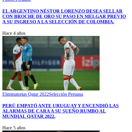
EL ARGENTINO NÉSTOR LORENZO DESEA SELLAR
CON BROCHE DE ORO SU PASO EN MELGAR PREVIO
A SU INGRESO A LA SELECCIÓN DE COLOMBIA.
Hace 4 años
Eliminatorias Qatar 2022
Selección Peruana
PERÚ EMPATÓ ANTE URUGUAY Y ENCENDIÓ LAS
ALARMAS DE CARA A SU SUEÑO RUMBO AL
MUNDIAL QATAR 2022.
Hace 5 años