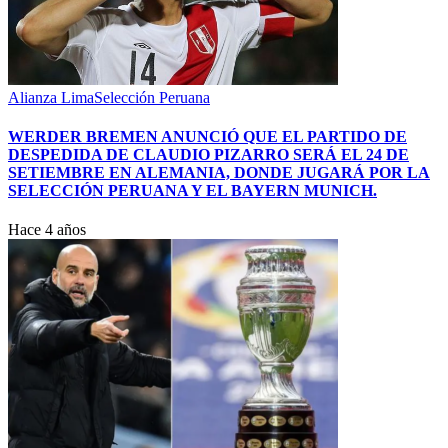
Alianza Lima
Selección Peruana
WERDER BREMEN ANUNCIÓ QUE EL PARTIDO DE
DESPEDIDA DE CLAUDIO PIZARRO SERÁ EL 24 DE
SETIEMBRE EN ALEMANIA, DONDE JUGARÁ POR LA
SELECCIÓN PERUANA Y EL BAYERN MUNICH.
Hace 4 años