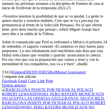
sumarse las próximas semanas a la disciplina de Emmen de cara al
inicio de Eredivisie de la temporada 2022-23.
«Nosotros tenemos la posibilidad de que se va quedar. La gente lo
quiere mucho y nosotros también. Creo que se va a precisar (su
permanencia al frente de la Selección Peruana). No sé qué ofertas
tiene, pero tiene mucho que pensar», refirió Miguel Araujo hace
unos días a su salida de la Videna.
Sobre el comunicado que Perú se enfrentará a México el próximo 24
de setiembre, el zaguero comentó «El amistoso es muy bueno para
prepararse. La otra eliminatoria será muchísimo más dura que esta.
Habrá selecciones que vendrán y querrán ‘arrancarnos la cabeza’.
Por eso creo que con la preparación que vamos a tener y con la
mentalidad de los compañeros, nos va a ir bien”, añadió.
TAGS
Emmen
EREDIVISIE
Fútbol
Miguel Araujo
sport
Comparte este artículo
Facebook
Email
Copy Link
Print
Noticia anterior
BARCELONA INSISTE POR FICHAR AL POLACO ROBERT
LEWANDOWSKI, PERO BAYERN MUNICH AÚN NO