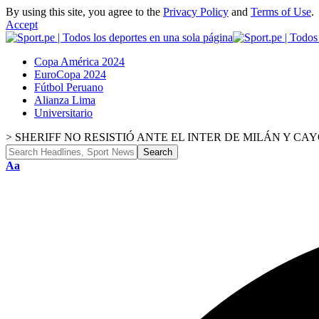
By using this site, you agree to the
Privacy Policy
and
Terms of Use
.
Accept
Copa América 2024
EuroCopa 2024
Fútbol Peruano
Alianza Lima
Universitario
>
SHERIFF NO RESISTIÓ ANTE EL INTER DE MILÁN Y C
Aa