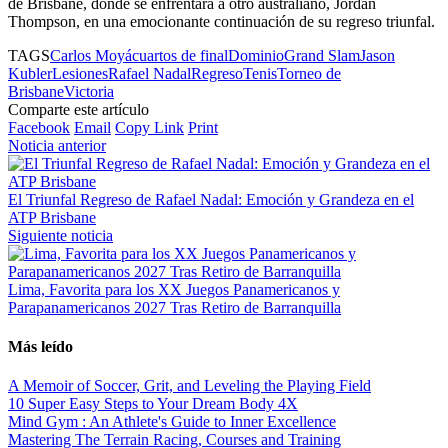
de Brisbane, donde se enfrentará a otro australiano, Jordan
Thompson, en una emocionante continuación de su regreso triunfal.
TAGS
Carlos Moyá
cuartos de final
Dominio
Grand Slam
Jason
Kubler
Lesiones
Rafael Nadal
Regreso
Tenis
Torneo de
Brisbane
Victoria
Comparte este artículo
Facebook
Email
Copy Link
Print
Noticia anterior
El Triunfal Regreso de Rafael Nadal: Emoción y Grandeza en el
ATP Brisbane
Siguiente noticia
Lima, Favorita para los XX Juegos Panamericanos y
Parapanamericanos 2027 Tras Retiro de Barranquilla
Más leído
A Memoir of Soccer, Grit, and Leveling the Playing Field
10 Super Easy Steps to Your Dream Body 4X
Mind Gym : An Athlete's Guide to Inner Excellence
Mastering The Terrain Racing, Courses and Training