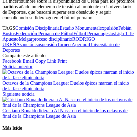
La incertidumbre sobre la disponibilidad de Ureña para los próximos
partidos añade un elemento de tensión al ambiente en Universitario
de Deportes, que buscará superar este obstáculo y seguir
consolidando su liderazgo en el fútbol peruano.
TAGS
Comisión Disciplinaria
Estadio Monumental
expulsión
Fabián
Bustos
Federación Peruana de Fútbol
Fútbol Peruano
gestos
Liga 1 Te
Apuesto
Melgar
proceso disciplinario
RODRIGO
UREÑA
sanción.
suspensión
Torneo Apertura
Universitario de
Deportes
Comparte este artículo
Facebook
Email
Copy Link
Print
Noticia anterior
Octavos de la Champions League: Duelos épicos marcan el inicio
de la fase eliminatoria
Siguiente noticia
Cristiano Ronaldo lidera a Al Nassr en el inicio de los octavos de
final de la Champions League de Asia
Más leído