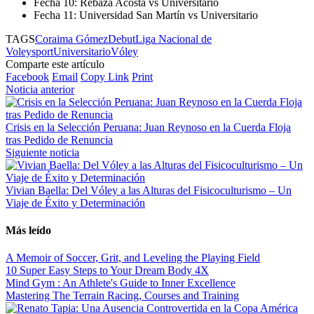
Fecha 10: Rebaza Acosta vs Universitario
Fecha 11: Universidad San Martín vs Universitario
TAGS
Coraima Gómez
Debut
Liga Nacional de
Voley
sport
Universitario
Vóley
Comparte este artículo
Facebook
Email
Copy Link
Print
Noticia anterior
Crisis en la Selección Peruana: Juan Reynoso en la Cuerda Floja
tras Pedido de Renuncia
Siguiente noticia
Vivian Baella: Del Vóley a las Alturas del Fisicoculturismo – Un
Viaje de Éxito y Determinación
Más leído
A Memoir of Soccer, Grit, and Leveling the Playing Field
10 Super Easy Steps to Your Dream Body 4X
Mind Gym : An Athlete's Guide to Inner Excellence
Mastering The Terrain Racing, Courses and Training