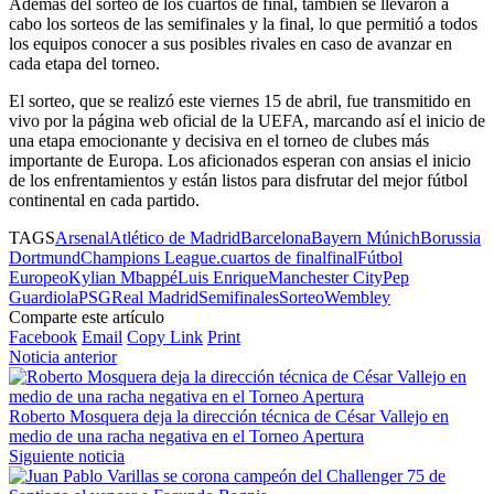
Además del sorteo de los cuartos de final, también se llevaron a
cabo los sorteos de las semifinales y la final, lo que permitió a todos
los equipos conocer a sus posibles rivales en caso de avanzar en
cada etapa del torneo.
El sorteo, que se realizó este viernes 15 de abril, fue transmitido en
vivo por la página web oficial de la UEFA, marcando así el inicio de
una etapa emocionante y decisiva en el torneo de clubes más
importante de Europa. Los aficionados esperan con ansias el inicio
de los enfrentamientos y están listos para disfrutar del mejor fútbol
continental en cada partido.
TAGS
Arsenal
Atlético de Madrid
Barcelona
Bayern Múnich
Borussia
Dortmund
Champions League.
cuartos de final
final
Fútbol
Europeo
Kylian Mbappé
Luis Enrique
Manchester City
Pep
Guardiola
PSG
Real Madrid
Semifinales
Sorteo
Wembley
Comparte este artículo
Facebook
Email
Copy Link
Print
Noticia anterior
Roberto Mosquera deja la dirección técnica de César Vallejo en
medio de una racha negativa en el Torneo Apertura
Siguiente noticia