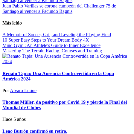
Juan Pablo Varillas se corona campeón del Challenger 75 de
Santiago al vencer a Facundo Bagnis
Más leído
A Memoir of Soccer, Grit, and Leveling the Playing Field
10 Super Easy Steps to Your Dream Body 4X
Mind Gym : An Athlete's Guide to Inner Excellence
Mastering The Terrain Racing, Courses and Training
Renato Tapia: Una Ausencia Controvertida en la Copa
América 2024
Por
Alvaro Luque
Thomas Müller, da positivo por Covid 19 y pierde la Final del
Mundial de Clubes
Hace 5 años
Leao Butrón confirmó su retiro.