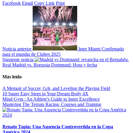
Facebook
Email
Copy Link
Print
Noticia anterior
Inter Miami Confirmado
para el mundia de Clubes 2025
Siguiente noticia
Real Madrid vs. Borussia Dortmund: Hora y fecha
Más leído
A Memoir of Soccer, Grit, and Leveling the Playing Field
10 Super Easy Steps to Your Dream Body 4X
Mind Gym : An Athlete's Guide to Inner Excellence
Mastering The Terrain Racing, Courses and Training
Renato Tapia: Una Ausencia Controvertida en la Copa
América 2024