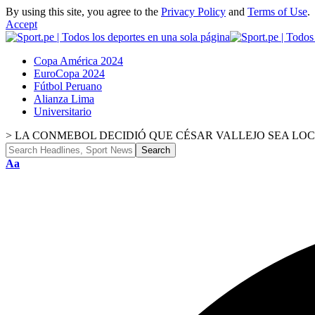
By using this site, you agree to the
Privacy Policy
and
Terms of Use
.
Accept
Copa América 2024
EuroCopa 2024
Fútbol Peruano
Alianza Lima
Universitario
>
LA CONMEBOL DECIDIÓ QUE CÉSAR VALLEJO SEA LOC
Aa