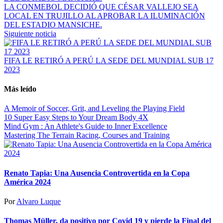
LA CONMEBOL DECIDIÓ QUE CÉSAR VALLEJO SEA
LOCAL EN TRUJILLO AL APROBAR LA ILUMINACIÓN
DEL ESTADIO MANSICHE.
Siguiente noticia
FIFA LE RETIRÓ A PERÚ LA SEDE DEL MUNDIAL SUB 17
2023
Más leído
A Memoir of Soccer, Grit, and Leveling the Playing Field
10 Super Easy Steps to Your Dream Body 4X
Mind Gym : An Athlete's Guide to Inner Excellence
Mastering The Terrain Racing, Courses and Training
Renato Tapia: Una Ausencia Controvertida en la Copa
América 2024
Por
Alvaro Luque
Thomas Müller, da positivo por Covid 19 y pierde la Final del