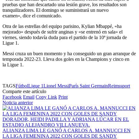
pruebas que han descartado una lesión grave, los resultados son
tranquilizadores. El domingo se suministrará un nuevo
examen», dice el comunicado.
Otra de las estrellas del equipo parisino, Kylian Mbappé, «ha
mejorado» después de sufrir anginas y «se entrenó en sala» el
viernes, siendo todavía duda para el partido de la 10ª jornada de
Ligue 1.
Messi cruza un buen momento y ha conseguido un gran arranque de
temporada 2022-23. Lleva dos goles en la Champions y cinco en
la Ligue 1.
TAGS
Fútbol
Ligue 1
Lionel Messi
París Saint Germain
Reims
sport
Comparte este artículo
Facebook
Email
Copy Link
Print
Noticia anterior
ALIANZA LIMA LE GANÓ A CARLOS A. MANNUCCI EN
LA LIGA FEMENINA 2022 CON GOLES DE SANDY