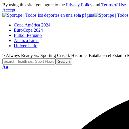
By using this site, you agree to the
Privacy Policy
and
Terms of Use
.
Accept
Copa América 2024
EuroCopa 2024
Fútbol Peruano
Alianza Lima
Universitario
>
Always Ready vs. Sporting Cristal: Histórica Batalla en el Estadi
Font
Aa
Resizer