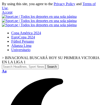
By using this site, you agree to the
Privacy Policy
and
Terms of
Use
.
Accept
Copa América 2024
EuroCopa 2024
Fútbol Peruano
Alianza Lima
Universitario
>
BINACIONAL BUSCARÁ HOY SU PRIMERA VICTORIA
EN LA LIGA 1
Font
Aa
Resizer