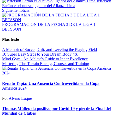
Jefferson
Farfán es el nuevo jugador del Alianza Lima
Siguiente noticia
PROGRAMACIÓN DE LA FECHA 3 DE LA LIGA 1
BETSSON
Más leído
A Memoir of Soccer, Grit, and Leveling the Playing Field
10 Super Easy Steps to Your Dream Body 4X
Mind Gym : An Athlete's Guide to Inner Excellence
Mastering The Terrain Racing, Courses and Training
Renato Tapia: Una Ausencia Controvertida en la Copa
América 2024
Por
Alvaro Luque
Thomas Müller, da positivo por Covid 19 y pierde la Final del
Mundial de Clubes