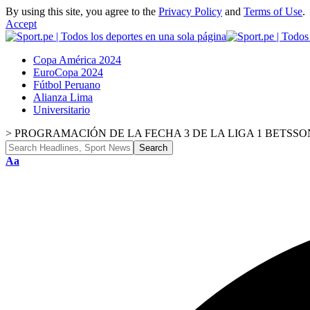
By using this site, you agree to the
Privacy Policy
and
Terms of Use
.
Accept
Copa América 2024
EuroCopa 2024
Fútbol Peruano
Alianza Lima
Universitario
>
PROGRAMACIÓN DE LA FECHA 3 DE LA LIGA 1 BETSSO
Font
Aa
Resizer