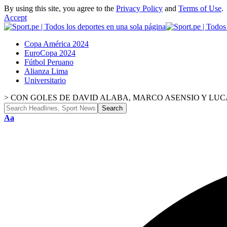
By using this site, you agree to the
Privacy Policy
and
Terms of Use
.
Accept
Copa América 2024
EuroCopa 2024
Fútbol Peruano
Alianza Lima
Universitario
>
CON GOLES DE DAVID ALABA, MARCO ASENSIO Y LU
Aa