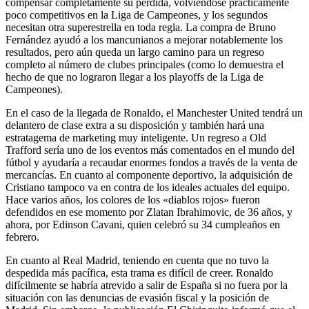
compensar completamente su pérdida, volviéndose prácticamente
poco competitivos en la Liga de Campeones, y los segundos
necesitan otra superestrella en toda regla. La compra de Bruno
Fernández ayudó a los mancunianos a mejorar notablemente los
resultados, pero aún queda un largo camino para un regreso
completo al número de clubes principales (como lo demuestra el
hecho de que no lograron llegar a los playoffs de la Liga de
Campeones).
En el caso de la llegada de Ronaldo, el Manchester United tendrá un
delantero de clase extra a su disposición y también hará una
estratagema de marketing muy inteligente. Un regreso a Old
Trafford sería uno de los eventos más comentados en el mundo del
fútbol y ayudaría a recaudar enormes fondos a través de la venta de
mercancías. En cuanto al componente deportivo, la adquisición de
Cristiano tampoco va en contra de los ideales actuales del equipo.
Hace varios años, los colores de los «diablos rojos» fueron
defendidos en ese momento por Zlatan Ibrahimovic, de 36 años, y
ahora, por Edinson Cavani, quien celebró su 34 cumpleaños en
febrero.
En cuanto al Real Madrid, teniendo en cuenta que no tuvo la
despedida más pacífica, esta trama es difícil de creer. Ronaldo
difícilmente se habría atrevido a salir de España si no fuera por la
situación con las denuncias de evasión fiscal y la posición de