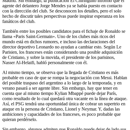
Madrid. Sin embargo, la publicación El Chiringuito informó que el
agente del delantero Jorge Mendes ya se había puesto en contacto
con la dirección del club. Se desconocen los detalles, pero el solo
hecho de discutir tales perspectivas puede inspirar esperanza en los
fanáticos del club.
También entre los posibles candidatos para el fichaje de Ronaldo se
llama «Paris Saint-Germain». Uno de los clubes más ricos del
mundo está en dichos rumores, e incluso las declaraciones del
director deportivo Leonardo no ayudan a cambiar esto. Según Le
Parisien, los franceses están considerando una posible adquisición
de Cristiano, y sobre la movida, el presidente de los parisinos,
Nasser Al-Helaifi, habló personalmente con él.
Al mismo tiempo, se observa que la llegada de Cristiano es más
probable en caso de que se rompa la negociación con Messi. Hablan
del posible traspaso del argentino a lo largo de la temporada, y en
verano pasará a ser agente libre. Sin embargo, hay que tener en
cuenta que al mismo tiempo Kylian Mbappé puede dejar París,
como resultado de lo cual quedará otra vacante en la línea de ataque.
Así, el PSG tendrá una oportunidad única de cobrar un supertrio en
ataque en la persona de Cristiano, Lionel y Neymar. Y, dadas las
ambiciones y capacidades de los franceses, es poco probable que
quieran perdérselo.
Sin embargo, algunos admiten que Ronaldo puede dejar de lado sus