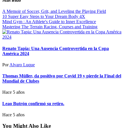
Más leído
A Memoir of Soccer, Grit, and Leveling the Playing Field
10 Super Easy Steps to Your Dream Body 4X
Mind Gym : An Athlete's Guide to Inner Excellence
Mastering The Terrain Racing, Courses and Training
Renato Tapia: Una Ausencia Controvertida en la Copa
América 2024
Por
Alvaro Luque
Thomas Müller, da positivo por Covid 19 y pierde la Final del
Mundial de Clubes
Hace 5 años
Leao Butrón confirmó su retiro.
Hace 5 años
You Might Also Like