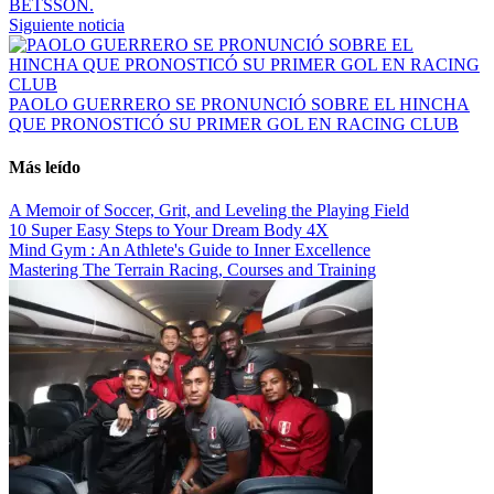
BETSSON.
Siguiente noticia
PAOLO GUERRERO SE PRONUNCIÓ SOBRE EL HINCHA
QUE PRONOSTICÓ SU PRIMER GOL EN RACING CLUB
Más leído
A Memoir of Soccer, Grit, and Leveling the Playing Field
10 Super Easy Steps to Your Dream Body 4X
Mind Gym : An Athlete's Guide to Inner Excellence
Mastering The Terrain Racing, Courses and Training