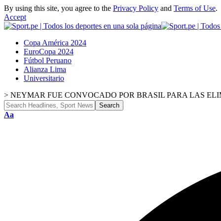
By using this site, you agree to the
Privacy Policy
and
Terms of Use
.
Accept
Copa América 2024
EuroCopa 2024
Fútbol Peruano
Alianza Lima
Universitario
>
NEYMAR FUE CONVOCADO POR BRASIL PARA LAS ELI
Font
Aa
Resizer