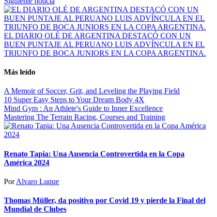
Siguiente noticia
EL DIARIO OLÉ DE ARGENTINA DESTACÓ CON UN
BUEN PUNTAJE AL PERUANO LUIS ADVÍNCULA EN EL
TRIUNFO DE BOCA JUNIORS EN LA COPA ARGENTINA.
Más leído
A Memoir of Soccer, Grit, and Leveling the Playing Field
10 Super Easy Steps to Your Dream Body 4X
Mind Gym : An Athlete's Guide to Inner Excellence
Mastering The Terrain Racing, Courses and Training
Renato Tapia: Una Ausencia Controvertida en la Copa
América 2024
Por
Alvaro Luque
Thomas Müller, da positivo por Covid 19 y pierde la Final del
Mundial de Clubes