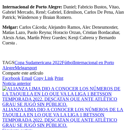
Internacional de Porto Alegre:
Daniel; Fabricio Bustos, Vitao,
Gabriel Mercado, René; Gabriel, Edenilson, Carlos De Pena, Alan
Patrick; Wánderson y Braian Romero.
Melgar:
Carlos Cáceda; Alejandro Ramos, Alec Deneumostier,
Matías Lazo, Paolo Reyna; Horacio Orzan, Cristian Bordacahar,
Alexis Arias, Martín Pérez Guedes; Kenji Cabrera y Bernardo
Cuesta .
TAGS
Copa Sudamericana 2022
Fútbol
Internacional en Porto
Alegre
Melgar
sport
Comparte este artículo
Facebook
Email
Copy Link
Print
Noticia anterior
ALIANZA LIMA DIO A CONOCER LOS NÚMEROS DE LA
TAQUILLA EN LO QUE VA LA LIGA 1 BETSSON
TEMPORADA 2022. DESCATAN QUE ANTE ATLÉTICO
GRAU SE JUGÓ SIN PÚBLICO.