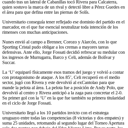
cuando tras un lateral de Cabanillas tocó Rivera para Calcaterra,
quien sostuvo la marca de un rival y detectó libre a Pérez Guedes en
el área para que defina entre las piernas de Solís.
Universitario conseguía tener reflejado ese dominio del partido en el
marcador, en el que fue esencial neutralizar toda intención de los
rimenses con muchas anticipaciones.
Nunes envió al campo a Brenner, Corozo y Alarcón, con lo que
Sporting Cristal pudo obligar a los cremas a mayores tareas
defensivas. Ante ello, Jorge Fossati decidió refrescar su medular con
los ingresos de Murrugarra, Barco y Celi, además de Bolívar y
Succar.
La ‘U’ equiparó físicamente esos tramos del juego y volvió a contar
con protagonismo de ataque. A los 85’, Celi recuperó en el medio
sector, jugó con Rivera y este devolvió al exCantolao para que
mande la pelota al área. La pelota fue a posición de Andy Polo, que
devolvió al centro y Rivera anticipó a la zaga para concretar el 2-0.
Su primer gol con la ‘U’ en la que fue también su primera titularidad
en el ciclo de Jorge Fossati.
Universitario llegó a los 10 partidos invicto con el estratega
uruguayo entre todas las competencias (8 victorias y dos empates) y
suma 25 unidades, retomando al segundo lugar del Torneo Apertura