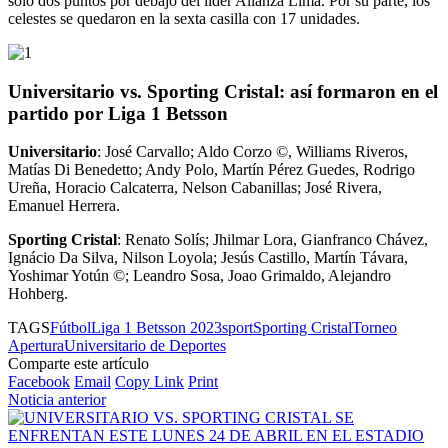
solo dos puntos por debajo del líder Alianza Lima. Por su parte, los
celestes se quedaron en la sexta casilla con 17 unidades.
Universitario vs. Sporting Cristal: así formaron en el
partido por Liga 1 Betsson
Universitario
: José Carvallo; Aldo Corzo ©, Williams Riveros,
Matías Di Benedetto; Andy Polo, Martín Pérez Guedes, Rodrigo
Ureña, Horacio Calcaterra, Nelson Cabanillas; José Rivera,
Emanuel Herrera.
Sporting Cristal
: Renato Solís; Jhilmar Lora, Gianfranco Chávez,
Ignácio Da Silva, Nilson Loyola; Jesús Castillo, Martín Távara,
Yoshimar Yotún ©; Leandro Sosa, Joao Grimaldo, Alejandro
Hohberg.
TAGS
Fútbol
Liga 1 Betsson 2023
sport
Sporting Cristal
Torneo
Apertura
Universitario de Deportes
Comparte este artículo
Facebook
Email
Copy Link
Print
Noticia anterior