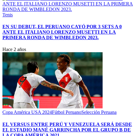
Tenis
EN SU DEBUT, EL PERUANO CAYÓ POR 3 SETS A 0
ANTE EL ITALIANO LORENZO MUSETTI EN LA
PRIMERA RONDA DE WIMBLEDON 2023.
Hace 2 años
Copa América USA 2024
Fútbol Peruano
Selección Peruana
EL VERSUS ENTRE PERÚ Y VENEZUELA SERÁ DESDE
EL ESTADIO MANÉ GARRINCHA POR EL GRUPO B DE
LA COPA AMÉRICA 2021.