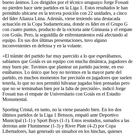
bueno ánimos. Los dirigidos por el técnico uruguayo Jorge Fossati
no pierden hace siete partidos en la Liga 1. Estos resultados le han
permitido ubicarse en la tercera posición con 22 unidades, a cinco
del líder Alianza Lima. Además, viene teniendo una destacada
actuación en la Copa Sudamericana, donde es líder en el Grupo G
con cuatro puntos, producto de la victoria ante Gimnasia y el empate
con Goiás. Pero, la seguidilla de enfrentamientos está afectando al
equipo. En sus dos últimas presentaciones, tuvo alguno
inconvenientes en defensa y en la volante.
«El trámite del partido fue muy parecido a lo que esperábamos,
sabíamos que Goiás es un equipo con mucha dinámica, jugadores de
muy buen pie. Tuvimos que plantear un partido paciente, en eso
estábamos. Lo único que hoy no tuvimos en la mayor parte del
partido, en muchos momentos fue precisión en jugadores que suelen
tenerla, lo que no nos permitió hilvanar jugadas bien pensadas pero
que no se terminaban bien por la falta de precisión», indicó Jorge
Fossati tras el empate de Universitario con Goiás en el Estadio
Monumental.
Sporting Cristal, en tanto, no la viene pasando bien. En los dos
últimos partidos de la Liga 1 Betsson, empató ante Deportivo
Municipal (1-1) y Sport Boys (1-1). Estos resutados, sumados a las
derrotas ante Fluminense (1-3) y River Plate (4-2) por Copa
Libertadores, han generado un sinsabor en los hinchas, quienes