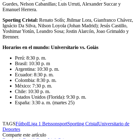
Guedes, Nelson Cabanillas; Luis Urruti, Alexander Succar y
Emanuel Herrera.
Sporting Cristal:
Renato Solís; Jhilmar Lora, Gianfranco Chávez,
Ignácio Da Silva, Nilson Loyola (Johan Madrid); Jesús Castillo,
Yoshimar Yotún, Leandro Sosa; Jostin Alarcón, Joao Grimaldo y
Brenner.
Horarios en el mundo: Universitario vs. Goiás
Perú: 8:30 p. m.
Brasil: 10:30 p. m
Argentina: 10:30 p. m.
Ecuador: 8:30 p. m.
Colombia: 8:30 p. m.
México: 7:30 p. m.
Chile: 10:30 p. m.
Estados Unidos (Florida): 9:30 p. m.
España: 3:30 a. m. (martes 25)
TAGS
Fútbol
Liga 1 Betsson
sport
Sporting Cristal
Universitario de
Deportes
Comparte este artículo