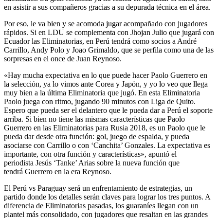
en asistir a sus compañeros gracias a su depurada técnica en el área.
Por eso, le va bien y se acomoda jugar acompañado con jugadores
rápidos. Si en LDU se complementa con Jhojan Julio que jugará con
Ecuador las Eliminatorias, en Perú tendrá como socios a André
Carrillo, Andy Polo y Joao Grimaldo, que se perfila como una de las
sorpresas en el once de Juan Reynoso.
«Hay mucha expectativa en lo que puede hacer Paolo Guerrero en
la selección, ya lo vimos ante Corea y Japón, y yo lo veo que llega
muy bien a la última Eliminatoria que jugó. En esta Eliminatoria
Paolo juega con ritmo, jugando 90 minutos con Liga de Quito.
Espero que pueda ser el delantero que le pueda dar a Perú el soporte
arriba. Si bien no tiene las mismas características que Paolo
Guerrero en las Eliminatorias para Rusia 2018, es un Paolo que le
pueda dar desde otra función: gol, juego de espalda, y pueda
asociarse con Carrillo o con ‘Canchita’ Gonzales. La expectativa es
importante, con otra función y características», apuntó el
periodista Jesús ‘Tanke’ Arias sobre la nueva función que
tendrá Guerrero en la era Reynoso.
El Perú vs Paraguay será un enfrentamiento de estrategias, un
partido donde los detalles serán claves para lograr los tres puntos. A
diferencia de Eliminatorias pasadas, los guaraníes llegan con un
plantel más consolidado, con jugadores que resaltan en las grandes