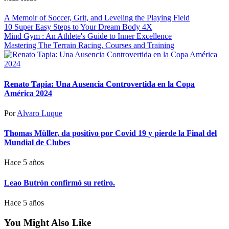
A Memoir of Soccer, Grit, and Leveling the Playing Field
10 Super Easy Steps to Your Dream Body 4X
Mind Gym : An Athlete's Guide to Inner Excellence
Mastering The Terrain Racing, Courses and Training
Renato Tapia: Una Ausencia Controvertida en la Copa
América 2024
Por
Alvaro Luque
Thomas Müller, da positivo por Covid 19 y pierde la Final del
Mundial de Clubes
Hace 5 años
Leao Butrón confirmó su retiro.
Hace 5 años
You Might Also Like