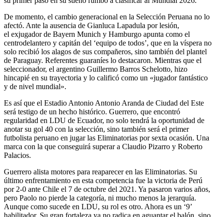
su primer paso en su sueño rumbo a clasificar al Mundial 2026.
De momento, el cambio generacional en la Selección Peruana no lo
afectó. Ante la ausencia de Gianluca Lapadula por lesión,
el exjugador de Bayern Munich y Hamburgo apunta como el
centrodelantero y capitán del ‘equipo de todos’, que en la víspera no
solo recibió los alagos de sus compañeros, sino también del plantel
de Paraguay. Referentes guaraníes lo destacaron. Mientras que el
seleccionador, el argentino Guillermo Barros Schelotto, hizo
hincapié en su trayectoria y lo calificó como un «jugador fantástico
y de nivel mundial».
Es así que el Estadio Antonio Antonio Aranda de Ciudad del Este
será testigo de un hecho histórico. Guerrero, que encontró
regularidad en LDU de Ecuador, no solo tendrá la oportunidad de
anotar su gol 40 con la selección, sino también será el primer
futbolista peruano en jugar las Eliminatorias por sexta ocasión. Una
marca con la que conseguirá superar a Claudio Pizarro y Roberto
Palacios.
Guerrero alista motores para reaparecer en las Eliminatorias. Su
último enfrentamiento en esta competencia fue la victoria de Perú
por 2-0 ante Chile el 7 de octubre del 2021. Ya pasaron varios años,
pero Paolo no pierde la categoría, ni mucho menos la jerarquía.
Aunque como sucede en LDU, su rol es otro. Ahora es un ‘9’
habilitador. Su gran fortaleza ya no radica en aguantar el balón, sino